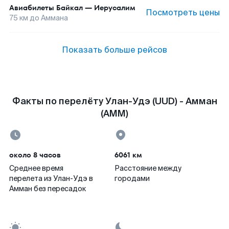
Авиабилеты
Байкал
—
Иерусалим
Посмотреть цены
75
км до
Аммана
Показать больше рейсов
Факты по перелёту Улан-Удэ (UUD) - Амман
(AMM)
около 8 часов
6061 км
Среднее время
Расстояние между
перелета из Улан-Удэ в
городами
Амман без пересадок