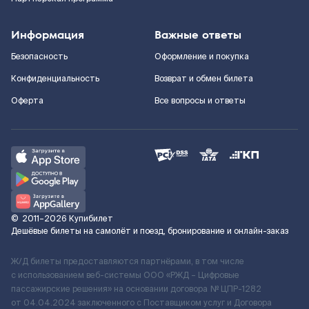
Информация
Важные ответы
Безопасность
Оформление и покупка
Конфиденциальность
Возврат и обмен билета
Оферта
Все вопросы и ответы
©
2011–2026
Купибилет
Дешёвые билеты на самолёт и поезд, бронирование и онлайн-заказ
Ж/Д билеты предоставляются партнёрами, в том числе
с использованием веб-системы ООО «РЖД – Цифровые
пассажирские решения» на основании договора № ЦПР-1282
от 04.04.2024 заключенного с Поставщиком услуг и Договора