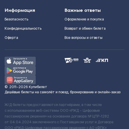
Информация
Важные ответы
Безопасность
Оформление и покупка
Конфиденциальность
Возврат и обмен билета
Оферта
Все вопросы и ответы
©
2011–2026
Купибилет
Дешёвые билеты на самолёт и поезд, бронирование и онлайн-заказ
Ж/Д билеты предоставляются партнёрами, в том числе
с использованием веб-системы ООО «РЖД – Цифровые
пассажирские решения» на основании договора № ЦПР-1282
от 04.04.2024 заключенного с Поставщиком услуг и Договора
ООО «РЖД-Цифровые пассажирские решения» c АО «ФПК»