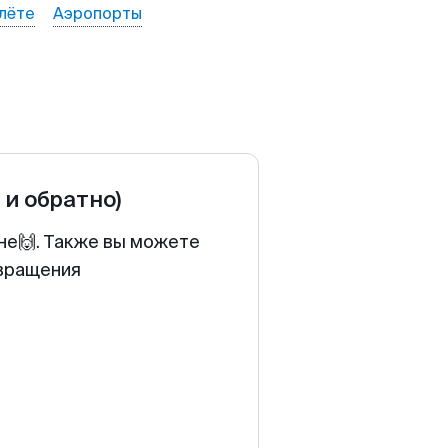
лёте
Аэропорты
 и обратно)
не🙌. Также вы можете
звращения