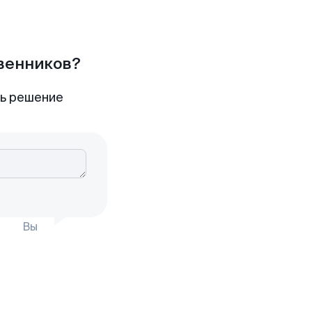
твенников?
ть решение
Вы