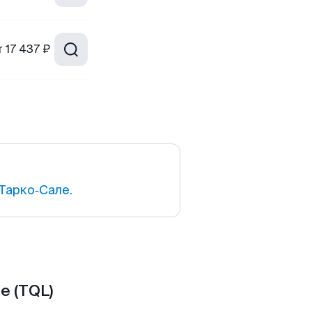
т
17 437 ₽
Тарко‑Сале.
е (TQL)