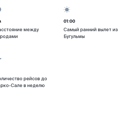
м
01:00
асстояние между
Самый ранний вылет из
ородами
Бугульмы
оличество рейсов до
арко-Сале в неделю