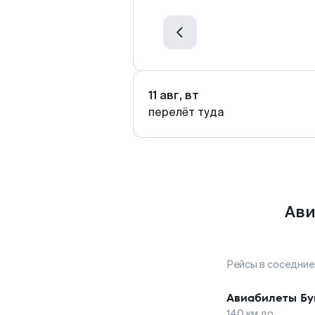
11 авг, вт
перелёт туда
Ави
Рейсы в соседние
Авиабилеты
Бу
140
км до