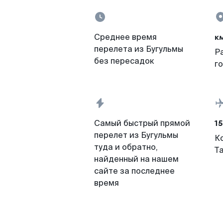
к
Среднее время
перелета из Бугульмы
Р
без пересадок
г
15
Самый быстрый прямой
перелет из Бугульмы
К
туда и обратно,
Т
найденный на нашем
сайте за последнее
время