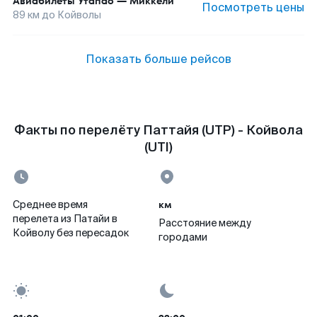
Авиабилеты
Утапао
—
Миккели
Посмотреть цены
89
км до
Койволы
Показать больше рейсов
Факты по перелёту Паттайя (UTP) - Койвола
(UTI)
км
Среднее время
перелета из Патайи в
Расстояние между
Койволу без пересадок
городами