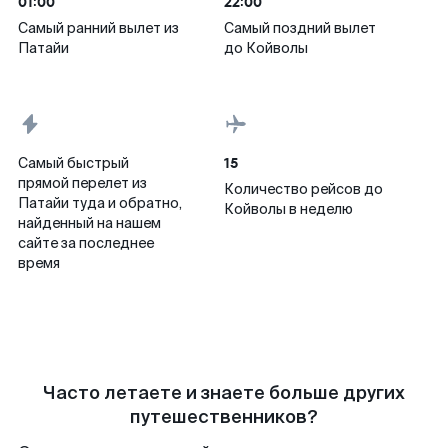
01:00
22:00
Самый ранний вылет из
Самый поздний вылет
Патайи
до Койволы
15
Самый быстрый
прямой перелет из
Количество рейсов до
Патайи туда и обратно,
Койволы в неделю
найденный на нашем
сайте за последнее
время
Часто летаете и знаете больше других
путешественников?