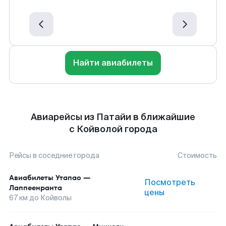
Найти авиабилеты
Авиарейсы из Патайи в ближайшие
с Койволой города
Рейсы в соседние города
Стоимость
Авиабилеты
Утапао
—
Посмотреть
Лаппеенранта
цены
67
км до
Койволы