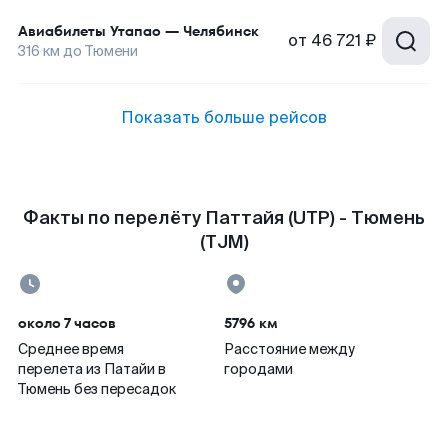
Авиабилеты
Утапао
—
Челябинск
от
46 721 ₽
316
км до
Тюмени
Показать больше рейсов
Факты по перелёту Паттайя (UTP) - Тюмень
(TJM)
около 7 часов
5796 км
Среднее время
Расстояние между
перелета из Патайи в
городами
Тюмень без пересадок