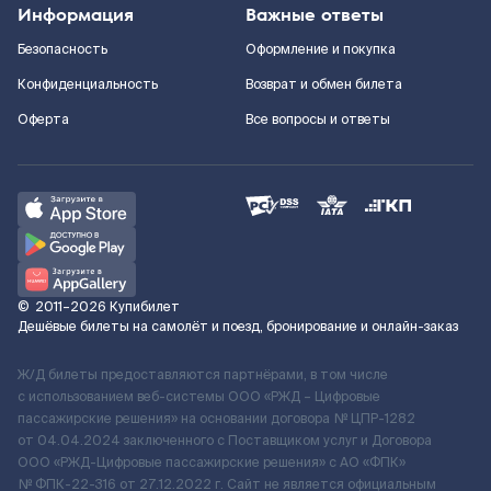
Информация
Важные ответы
Безопасность
Оформление и покупка
Конфиденциальность
Возврат и обмен билета
Оферта
Все вопросы и ответы
©
2011–2026
Купибилет
Дешёвые билеты на самолёт и поезд, бронирование и онлайн-заказ
Ж/Д билеты предоставляются партнёрами, в том числе
с использованием веб-системы ООО «РЖД – Цифровые
пассажирские решения» на основании договора № ЦПР-1282
от 04.04.2024 заключенного с Поставщиком услуг и Договора
ООО «РЖД-Цифровые пассажирские решения» c АО «ФПК»
№ ФПК-22-316 от 27.12.2022 г. Сайт не является официальным