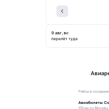
9 авг, вс
перелёт туда
Авиар
Рейсы в соседние
Авиабилеты
С
139
км до
Москвы