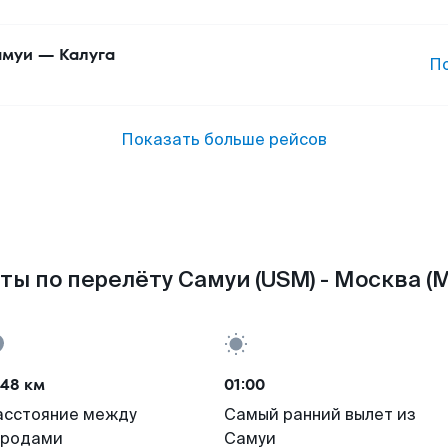
амуи
—
Калуга
П
Показать больше рейсов
ты по перелёту Самуи (USM) - Москва (
448 км
01:00
асстояние между
Самый ранний вылет из
ородами
Самуи