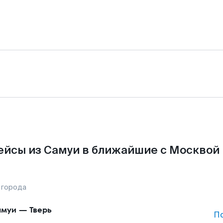
ейсы из Самуи в ближайшие с Москвой 
 города
амуи
—
Тверь
П