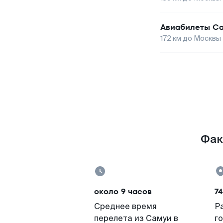
Авиабилеты
С
172
км до
Москвы
Фак
около 9 часов
7
Среднее время
Р
перелета из Самуи в
г