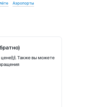
лёте
Аэропорты
обратно)
 цене🙌. Также вы можете
звращения