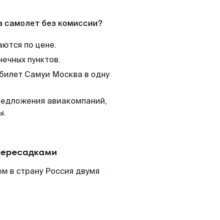
а самолет без комиссии?
аются по цене.
нечных пунктов.
 билет Самуи Москва в одну
редложения авиакомпаний,
ы.
пересадками
м в страну Россия двумя