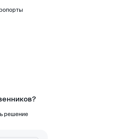
эропорты
твенников?
ть решение