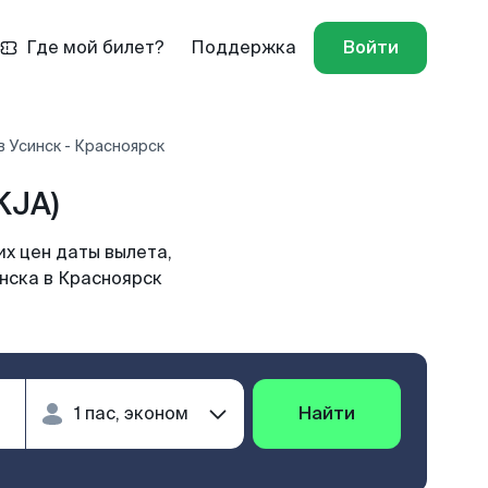
Где мой билет?
Поддержка
Войти
 Усинск - Красноярск
KJA)
х цен даты вылета,
нска в Красноярск
Найти