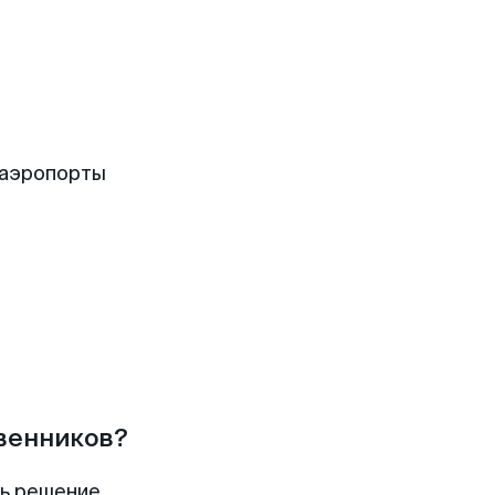
 аэропорты
твенников?
ть решение