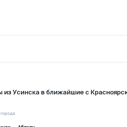
 из Усинска в ближайшие с Красноярс
 города
инск
—
Абакан