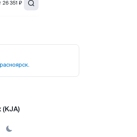
т
26 351 ₽
расноярск.
 (KJA)