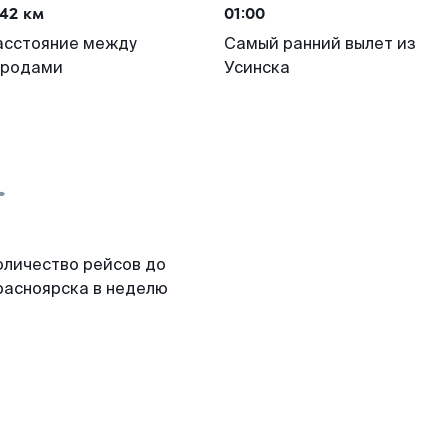
42 км
01:00
асстояние между
Самый ранний вылет из
ородами
Усинска
оличество рейсов до
расноярска в неделю