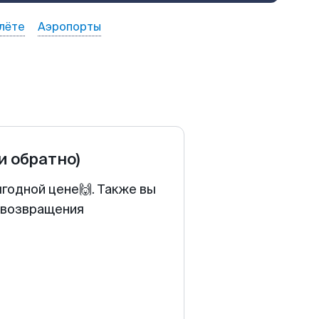
лёте
Аэропорты
 и обратно)
ыгодной цене🙌. Также вы
у возвращения