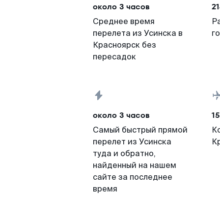
около 3 часов
21
Среднее время
Р
перелета из Усинска в
г
Красноярск без
пересадок
около 3 часов
15
Самый быстрый прямой
К
перелет из Усинска
К
туда и обратно,
найденный на нашем
сайте за последнее
время