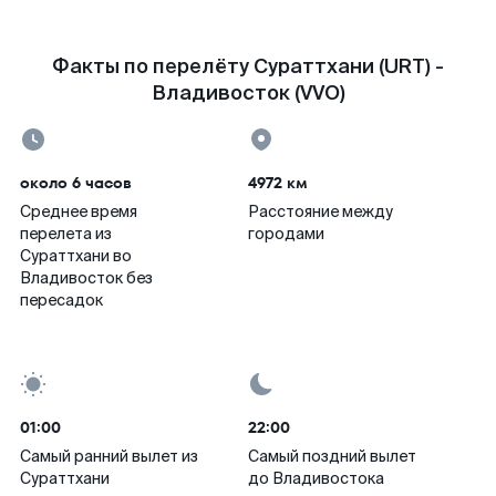
Факты по перелёту Сураттхани (URT) -
Владивосток (VVO)
около 6 часов
4972 км
Среднее время
Расстояние между
перелета из
городами
Сураттхани во
Владивосток без
пересадок
01:00
22:00
Самый ранний вылет из
Самый поздний вылет
Сураттхани
до Владивостока