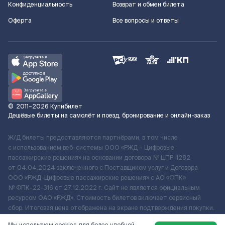
Конфиденциальность
Возврат и обмен билета
Оферта
Все вопросы и ответы
©
2011–2026
Купибилет
Дешёвые билеты на самолёт и поезд, бронирование и онлайн-заказ
Ж/Д билеты предоставляются партнёрами, в том числе
с использованием веб-системы ООО «РЖД – Цифровые
пассажирские решения» на основании договора № ЦПР-1282
от 04.04.2024 заключенного с Поставщиком услуг и Договора
ООО «РЖД-Цифровые пассажирские решения» c АО «ФПК»
№ ФПК-22-316 от 27.12.2022 г. Сайт не является официальным
ресурсом ОАО «РЖД». Стоимость билетов включает сервисный
сбор. Итоговая цена отображена на экране подтверждения покупки.
По вопросам рассмотрения обращений, жалоб, претензий граждан