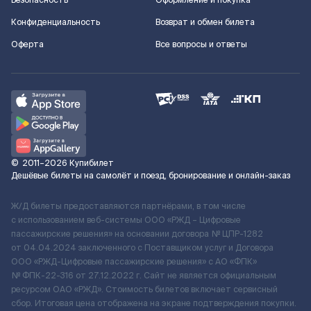
Безопасность
Оформление и покупка
Конфиденциальность
Возврат и обмен билета
Оферта
Все вопросы и ответы
©
2011–2026
Купибилет
Дешёвые билеты на самолёт и поезд, бронирование и онлайн-заказ
Ж/Д билеты предоставляются партнёрами, в том числе
с использованием веб-системы ООО «РЖД – Цифровые
пассажирские решения» на основании договора № ЦПР-1282
от 04.04.2024 заключенного с Поставщиком услуг и Договора
ООО «РЖД-Цифровые пассажирские решения» c АО «ФПК»
№ ФПК-22-316 от 27.12.2022 г. Сайт не является официальным
ресурсом ОАО «РЖД». Стоимость билетов включает сервисный
сбор. Итоговая цена отображена на экране подтверждения покупки.