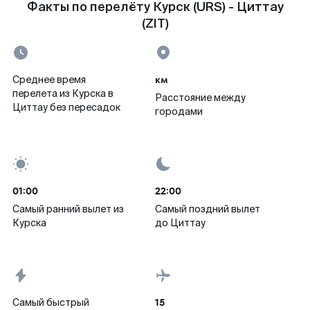
Факты по перелёту Курск (URS) - Циттау
(ZIT)
км
Среднее время
перелета из Курска в
Расстояние между
Циттау без пересадок
городами
01:00
22:00
Самый ранний вылет из
Самый поздний вылет
Курска
до Циттау
15
Самый быстрый