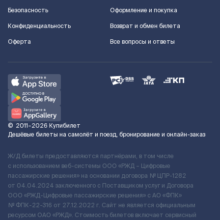
Безопасность
Оформление и покупка
Конфиденциальность
Возврат и обмен билета
Оферта
Все вопросы и ответы
©
2011–2026
Купибилет
Дешёвые билеты на самолёт и поезд, бронирование и онлайн-заказ
Ж/Д билеты предоставляются партнёрами, в том числе
с использованием веб-системы ООО «РЖД – Цифровые
пассажирские решения» на основании договора № ЦПР-1282
от 04.04.2024 заключенного с Поставщиком услуг и Договора
ООО «РЖД-Цифровые пассажирские решения» c АО «ФПК»
№ ФПК-22-316 от 27.12.2022 г. Сайт не является официальным
ресурсом ОАО «РЖД». Стоимость билетов включает сервисный