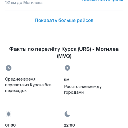
131
км до
Могилева
Показать больше рейсов
Факты по перелёту Курск (URS) - Могилев
(MVQ)
км
Среднее время
перелета из Курска без
Расстояние между
пересадок
городами
01:00
22:00