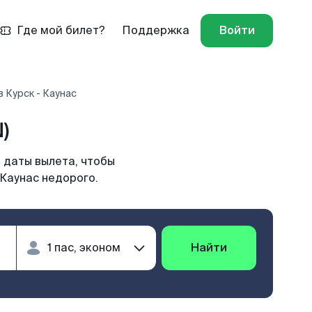
Где мой билет?
Поддержка
Войти
 Курск - Каунас
)
 даты вылета, чтобы
 Каунас недорого.
Найти