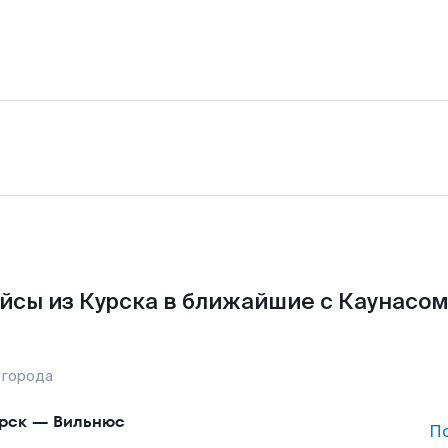
йсы из Курска в ближайшие с Каунасом
 города
рск
—
Вильнюс
П