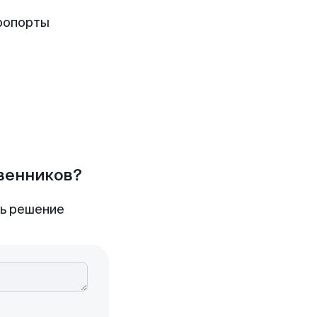
ропорты
твенников?
ть решение