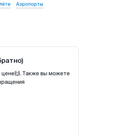
лёте
Аэропорты
братно)
й цене🙌. Также вы можете
звращения