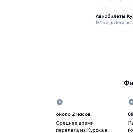
Авиабилеты
Ку
152
км до
Каунаса
Фа
около 2 часов
8
Среднее время
Р
перелета из Курска в
г