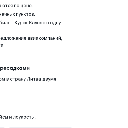
аются по цене.
нечных пунктов.
билет Курск Каунас в одну
редложения авиакомпаний,
а.
пересадками
ом в страну Литва двумя
йсы и лоукосты.