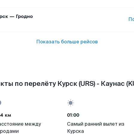
рск
—
Гродно
П
Показать больше рейсов
кты по перелёту Курск (URS) - Каунас (K
84 км
01:00
асстояние между
Самый ранний вылет из
ородами
Курска