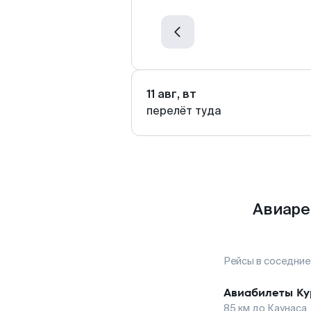
11 авг, вт
перелёт туда
Авиаре
Рейсы в соседние
Авиабилеты
Ку
85
км до
Каунаса