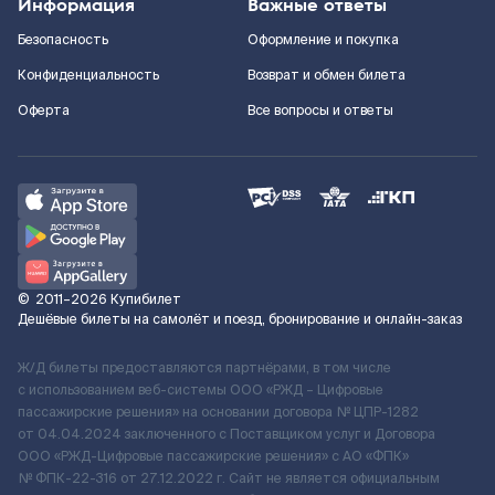
Информация
Важные ответы
Безопасность
Оформление и покупка
Конфиденциальность
Возврат и обмен билета
Оферта
Все вопросы и ответы
©
2011–2026
Купибилет
Дешёвые билеты на самолёт и поезд, бронирование и онлайн-заказ
Ж/Д билеты предоставляются партнёрами, в том числе
с использованием веб-системы ООО «РЖД – Цифровые
пассажирские решения» на основании договора № ЦПР-1282
от 04.04.2024 заключенного с Поставщиком услуг и Договора
ООО «РЖД-Цифровые пассажирские решения» c АО «ФПК»
№ ФПК-22-316 от 27.12.2022 г. Сайт не является официальным