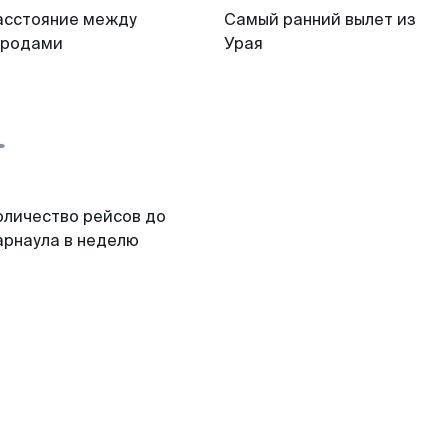
асстояние между
Самый ранний вылет из
ородами
Урая
оличество рейсов до
арнаула в неделю