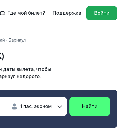
Где мой билет?
Поддержка
Войти
ай - Барнаул
)
н даты вылета, чтобы
арнаул недорого.
Найти