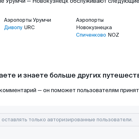
е Урумчи — Новокузнецк обслуживают следующи
Аэропорты
Урумчи
Аэропорты
Дивопу
URC
Новокузнецка
Спиченково
NOZ
аете и знаете больше других путешес
комментарий — он поможет пользователям приня