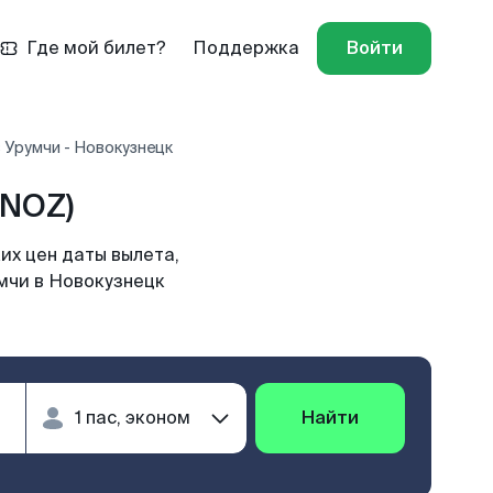
Где мой билет?
Поддержка
Войти
 Урумчи - Новокузнецк
(NOZ)
их цен даты вылета,
умчи в Новокузнецк
Найти