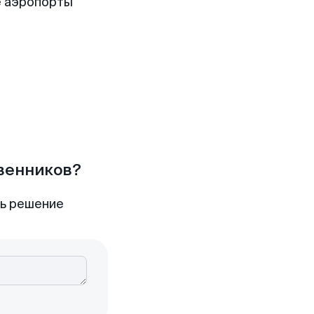
е аэропорты
твенников?
ть решение