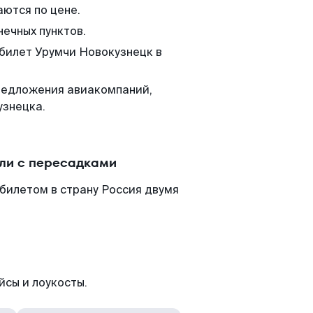
аются по цене.
нечных пунктов.
 билет Урумчи Новокузнецк в
редложения авиакомпаний,
узнецка.
или с пересадками
билетом в страну Россия двумя
йсы и лоукосты.