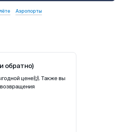
лёте
Аэропорты
 и обратно)
ыгодной цене🙌. Также вы
у возвращения