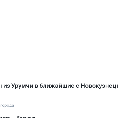
 из Урумчи в ближайшие с Новокузнец
 города
вопу
—
Барнаул