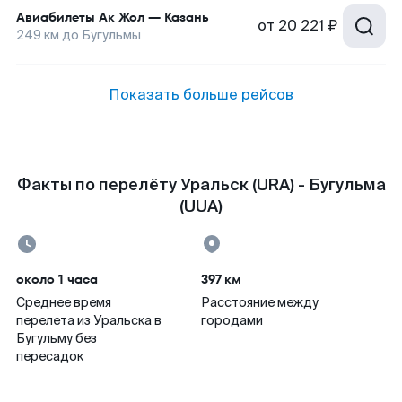
Авиабилеты
Ак Жол
—
Казань
от
20 221 ₽
249
км до
Бугульмы
Показать больше рейсов
Факты по перелёту Уральск (URA) - Бугульма
(UUA)
около 1 часа
397 км
Среднее время
Расстояние между
перелета из Уральска в
городами
Бугульму без
пересадок