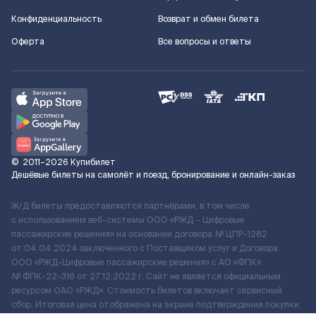
Конфиденциальность
Возврат и обмен билета
Оферта
Все вопросы и ответы
©
2011–2026
Купибилет
Дешёвые билеты на самолёт и поезд, бронирование и онлайн-заказ
Ж/Д билеты предоставляются партнёрами, в том числе
с использованием веб-системы ООО «РЖД – Цифровые
пассажирские решения» на основании договора № ЦПР-1282
от 04.04.2024 заключенного с Поставщиком услуг и Договора
ООО «РЖД-Цифровые пассажирские решения» c АО «ФПК»
№ ФПК-22-316 от 27.12.2022 г. Сайт не является официальным
ресурсом ОАО «РЖД». Стоимость билетов включает сервисный
сбор. Итоговая цена отображена на экране подтверждения покупки.