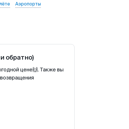
лёте
Аэропорты
 и обратно)
ыгодной цене🙌. Также вы
у возвращения