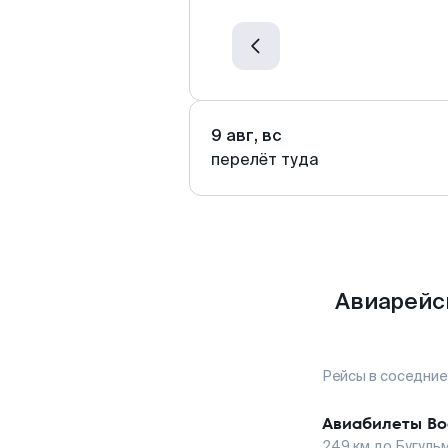
9 авг, вс
перелёт туда
Авиарейсы
Рейсы в соседние
Авиабилеты
Во
249
км до
Бугуль