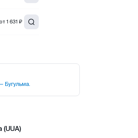
от
1 631 ₽
 Бугульма.
 (UUA)