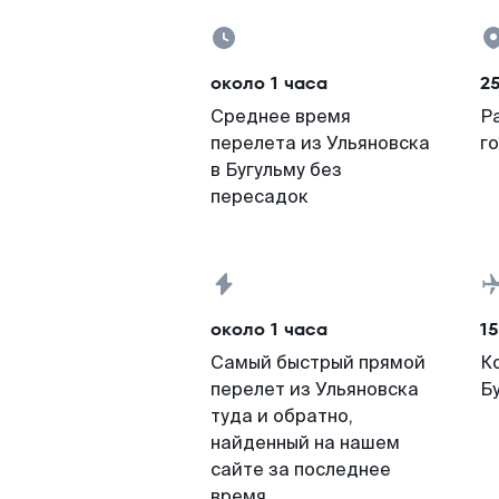
около 1 часа
2
Среднее время
Р
перелета из Ульяновска
г
в Бугульму без
пересадок
около 1 часа
15
Самый быстрый прямой
К
перелет из Ульяновска
Б
туда и обратно,
найденный на нашем
сайте за последнее
время