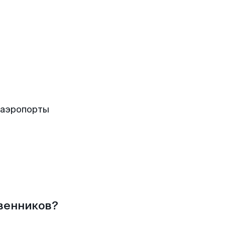
 аэропорты
твенников?