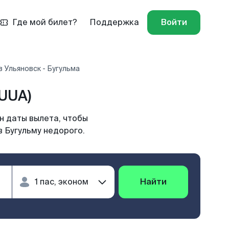
Где мой билет?
Поддержка
Войти
 Ульяновск - Бугульма
UUA)
н даты вылета, чтобы
в Бугульму недорого.
Найти