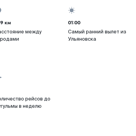
59 км
01:00
асстояние между
Самый ранний вылет из
ородами
Ульяновска
оличество рейсов до
угульмы в неделю