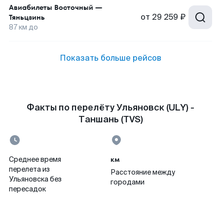
Авиабилеты
Восточный
—
от
29 259 ₽
Тяньцзинь
87
км до
Показать больше рейсов
Факты по перелёту Ульяновск (ULY) -
Таншань (TVS)
км
Среднее время
перелета из
Расстояние между
Ульяновска без
городами
пересадок