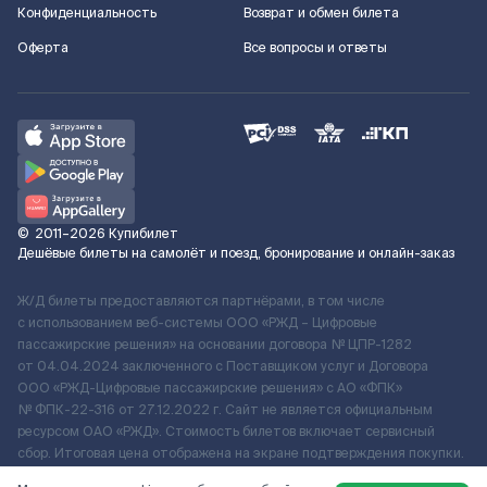
Конфиденциальность
Возврат и обмен билета
Оферта
Все вопросы и ответы
©
2011–2026
Купибилет
Дешёвые билеты на самолёт и поезд, бронирование и онлайн-заказ
Ж/Д билеты предоставляются партнёрами, в том числе
с использованием веб-системы ООО «РЖД – Цифровые
пассажирские решения» на основании договора № ЦПР-1282
от 04.04.2024 заключенного с Поставщиком услуг и Договора
ООО «РЖД-Цифровые пассажирские решения» c АО «ФПК»
№ ФПК-22-316 от 27.12.2022 г. Сайт не является официальным
ресурсом ОАО «РЖД». Стоимость билетов включает сервисный
сбор. Итоговая цена отображена на экране подтверждения покупки.
По вопросам рассмотрения обращений, жалоб, претензий граждан