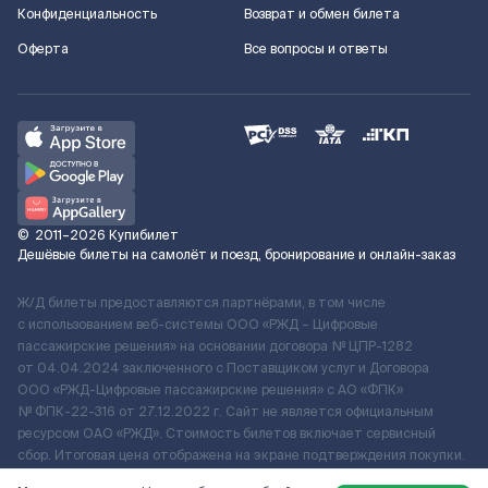
Конфиденциальность
Возврат и обмен билета
Оферта
Все вопросы и ответы
©
2011–2026
Купибилет
Дешёвые билеты на самолёт и поезд, бронирование и онлайн-заказ
Ж/Д билеты предоставляются партнёрами, в том числе
с использованием веб-системы ООО «РЖД – Цифровые
пассажирские решения» на основании договора № ЦПР-1282
от 04.04.2024 заключенного с Поставщиком услуг и Договора
ООО «РЖД-Цифровые пассажирские решения» c АО «ФПК»
№ ФПК-22-316 от 27.12.2022 г. Сайт не является официальным
ресурсом ОАО «РЖД». Стоимость билетов включает сервисный
сбор. Итоговая цена отображена на экране подтверждения покупки.
По вопросам рассмотрения обращений, жалоб, претензий граждан