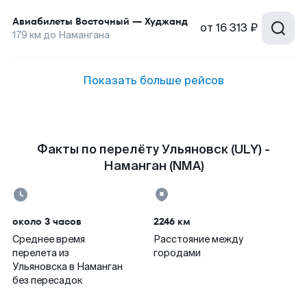
Авиабилеты
Восточный
—
Худжанд
от
16 313 ₽
179
км до
Намангана
Показать больше рейсов
Факты по перелёту Ульяновск (ULY) -
Наманган (NMA)
около 3 часов
2246 км
Среднее время
Расстояние между
перелета из
городами
Ульяновска в Наманган
без пересадок