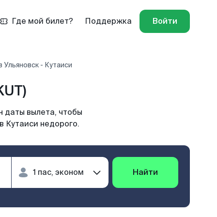
Где мой билет?
Поддержка
Войти
 Ульяновск - Кутаиси
KUT)
н даты вылета, чтобы
в Кутаиси недорого.
Найти