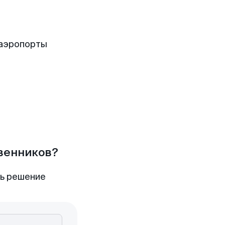
 аэропорты
твенников?
ть решение