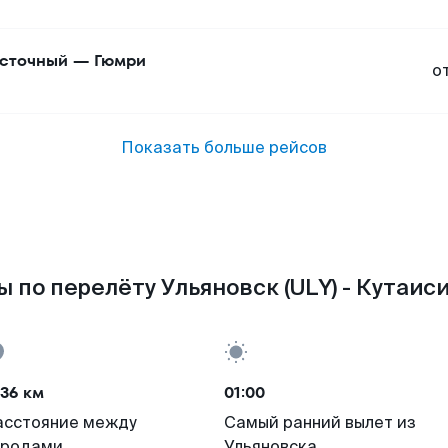
сточный
—
Гюмри
о
Показать больше рейсов
 по перелёту Ульяновск (ULY) - Кутаиси
36 км
01:00
асстояние между
Самый ранний вылет из
ородами
Ульяновска