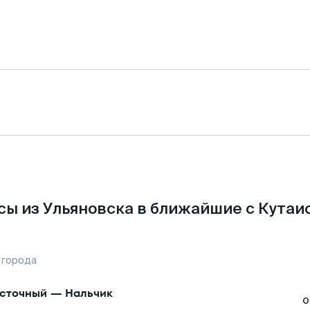
ы из Ульяновска в ближайшие с Кутаи
 города
сточный
—
Нальчик
о