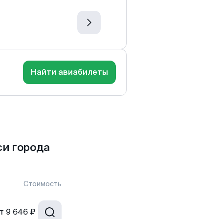
Найти авиабилеты
си города
Стоимость
т
9 646 ₽