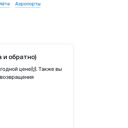
лёте
Аэропорты
а и обратно)
ыгодной цене🙌. Также вы
у возвращения