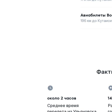
Авиабилеты
Во
196
км до
Кутаиси
Факты
около 2 часов
14
Среднее время
Р
перелета из Ульяновска
г