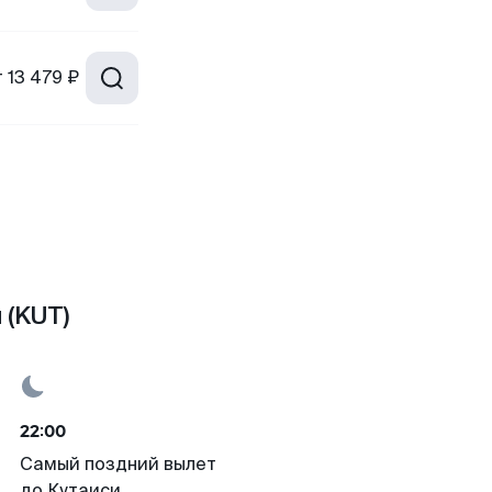
т
13 479 ₽
 (KUT)
22:00
Самый поздний вылет
до Кутаиси