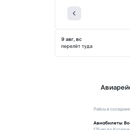
9 авг, вс
перелёт туда
Авиарейс
Рейсы в соседние
Авиабилеты
Во
176
км до
Кутаиси