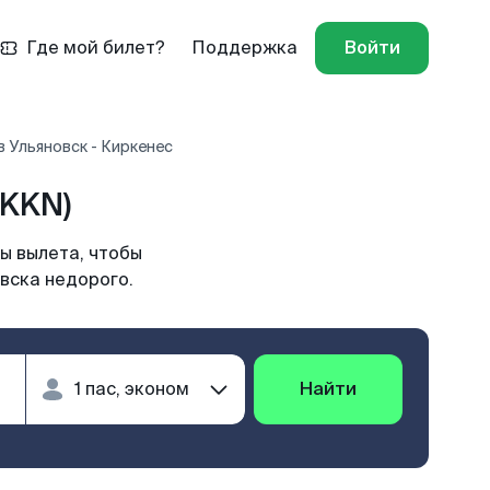
Где мой билет?
Поддержка
Войти
 Ульяновск - Киркенес
(KKN)
ы вылета, чтобы
вска недорого.
Найти