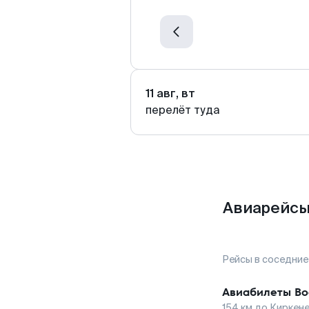
11 авг, вт
перелёт туда
Авиарейсы
Рейсы в соседние
Авиабилеты
Во
154
км до
Киркен