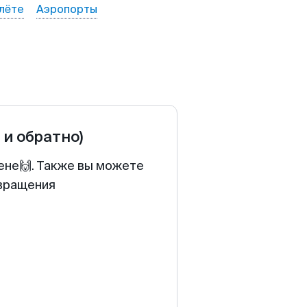
лёте
Аэропорты
 и обратно)
ене🙌. Также вы можете
звращения