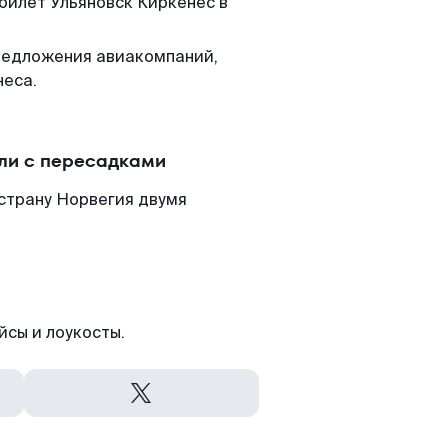
 билет Ульяновск Киркенес в
редложения авиакомпаний,
неса.
ли с пересадками
страну Норвегия двумя
йсы и лоукосты.