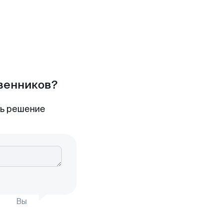
твенников?
ть решение
Вы