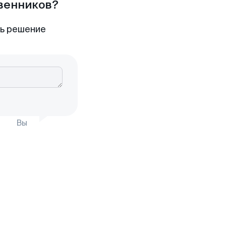
твенников?
ть решение
Вы