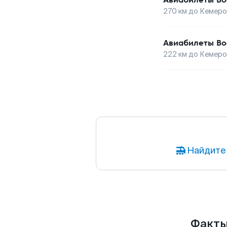
270
км до
Кемеро
Авиабилеты
Во
222
км до
Кемеро
Найдите
Факты 