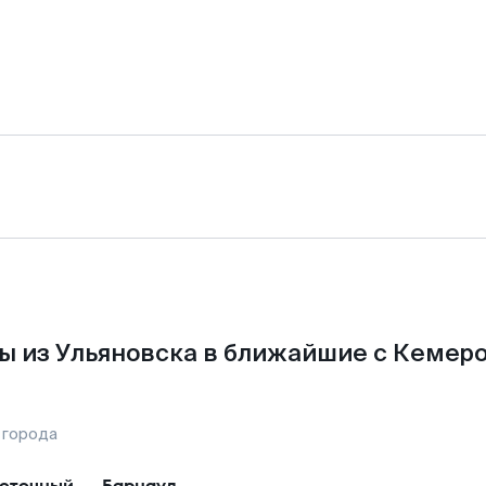
ы из Ульяновска в ближайшие с Кемеро
 города
сточный
—
Барнаул