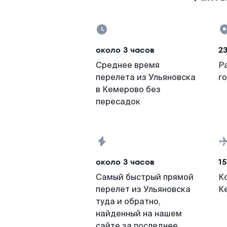
около 3 часов
2
Среднее время
Р
перелета из Ульяновска
г
в Кемерово без
пересадок
около 3 часов
15
Самый быстрый прямой
К
перелет из Ульяновска
К
туда и обратно,
найденный на нашем
сайте за последнее