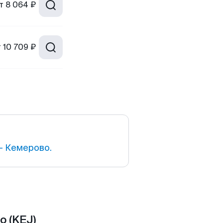
т
8 064 ₽
т
10 709 ₽
— Кемерово.
о (KEJ)