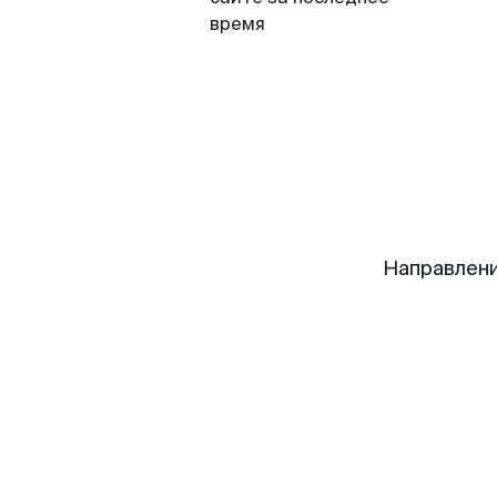
время
Направлени