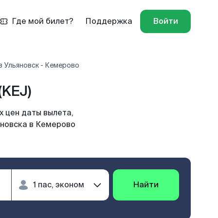
Где мой билет?
Поддержка
Войти
в Ульяновск - Кемерово
(KEJ)
 цен даты вылета,
яновска в Кемерово
Найти