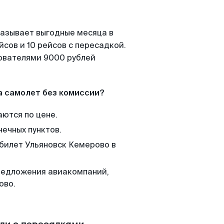
казывает выгодные месяца в
сов и 10 рейсов с пересадкой.
зователями 9000 рублей
а самолет без комиссии?
аются по цене.
нечных пунктов.
 билет Ульяновск Кемерово в
редложения авиакомпаний,
ово.
или с пересадками