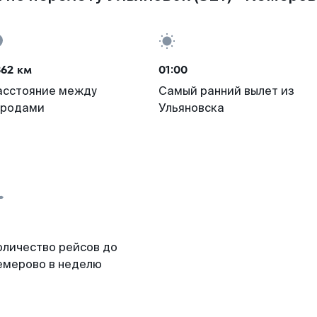
362 км
01:00
асстояние между
Самый ранний вылет из
ородами
Ульяновска
оличество рейсов до
емерово в неделю