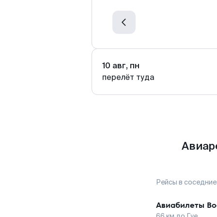
10 авг, пн
перелёт туда
Авиар
Рейсы в соседние
Авиабилеты
Во
66
км до
Гуе