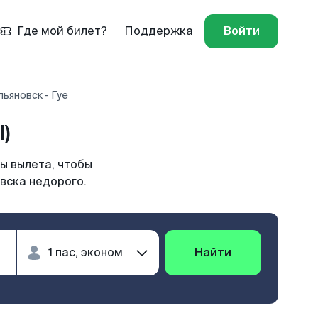
Где мой билет?
Поддержка
Войти
ьяновск - Гуе
)
ы вылета, чтобы
вска недорого.
Найти