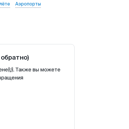
лёте
Аэропорты
 обратно)
ене🙌. Также вы можете
звращения