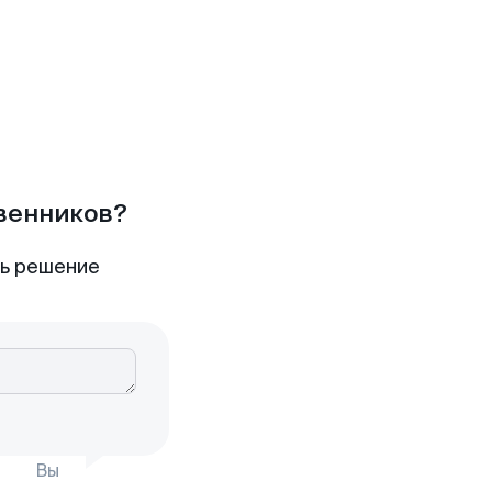
твенников?
ть решение
Вы