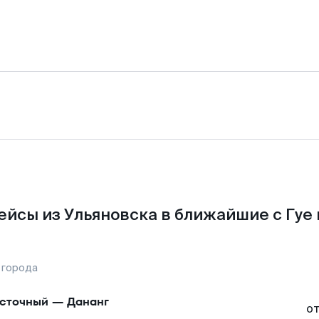
ейсы из Ульяновска в ближайшие с Гуе 
 города
сточный
—
Дананг
о