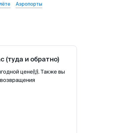
лёте
Аэропорты
ас
(туда и обратно)
ыгодной цене🙌. Также вы
у возвращения