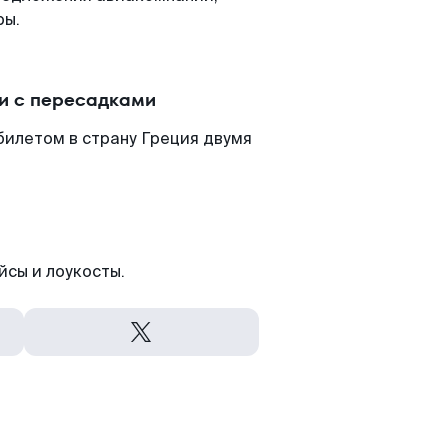
ры.
ли с пересадками
билетом в страну Греция двумя
йсы и лоукосты.