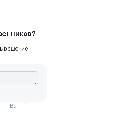
твенников?
ть решение
Вы