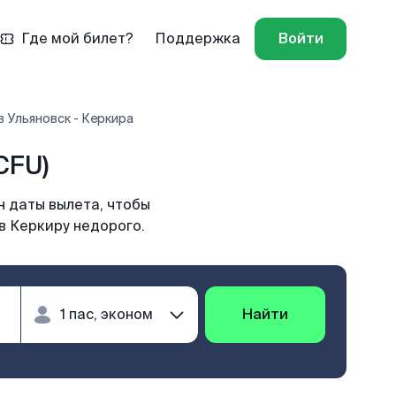
Где мой билет?
Поддержка
Войти
 Ульяновск - Керкира
CFU)
н даты вылета, чтобы
в Керкиру недорого.
Найти