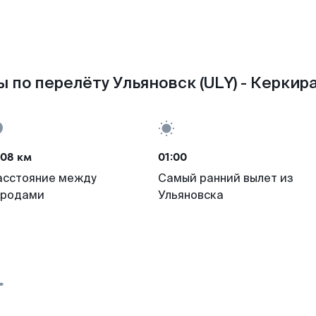
 по перелёту Ульяновск (ULY) - Керкира
708 км
01:00
асстояние между
Самый ранний вылет из
ородами
Ульяновска