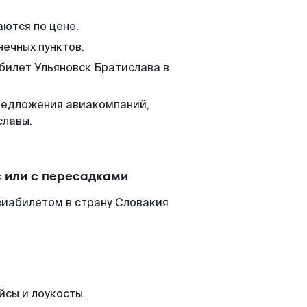
аются по цене.
нечных пунктов.
 билет Ульяновск Братислава в
редложения авиакомпаний,
славы.
 или с пересадками
виабилетом в страну Словакия
йсы и лоукосты.