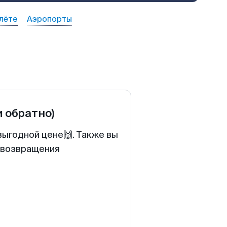
лёте
Аэропорты
и обратно)
выгодной цене🙌. Также вы
у возвращения