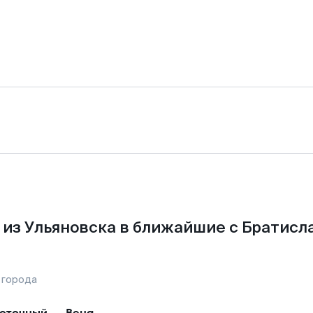
из Ульяновска в ближайшие с Братисл
 города
сточный
—
Вена