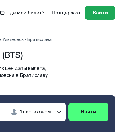
Где мой билет?
Поддержка
Войти
 Ульяновск - Братислава
(BTS)
х цен даты вылета,
новска в Братиславу
Найти