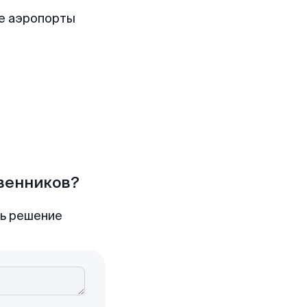
е аэропорты
твенников?
ть решение