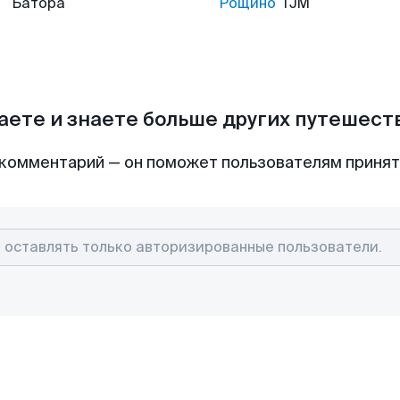
Батора
Рощино
TJM
аете и знаете больше других путешес
комментарий — он поможет пользователям приня