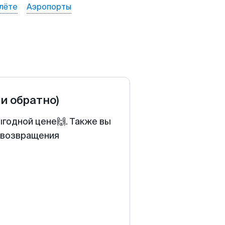
лёте
Аэропорты
 и обратно)
ыгодной цене🙌. Также вы
у возвращения