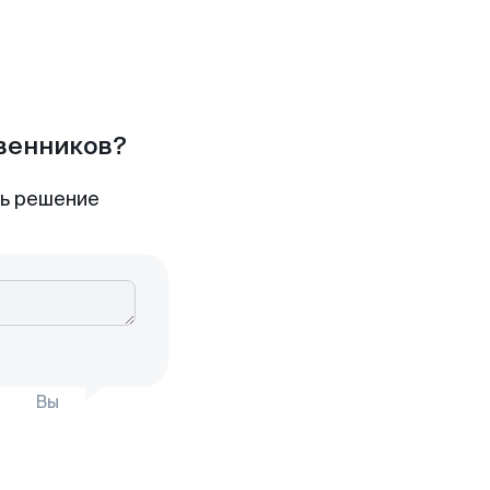
твенников?
ть решение
Вы