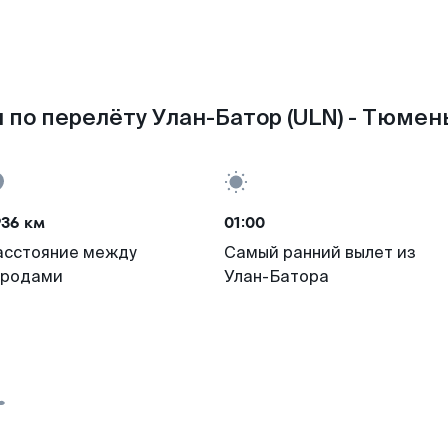
 по перелёту Улан-Батор (ULN) - Тюмень
936 км
01:00
асстояние между
Самый ранний вылет из
ородами
Улан-Батора