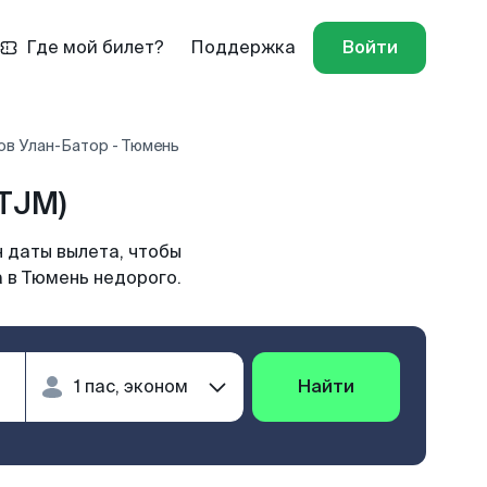
Где мой билет?
Поддержка
Войти
ов Улан-Батор - Тюмень
TJM)
 даты вылета, чтобы
а в Тюмень недорого.
Найти