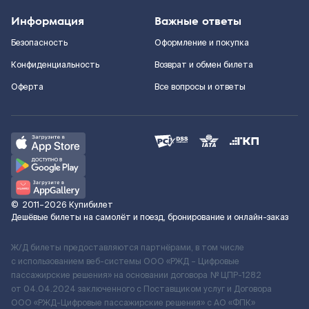
Информация
Важные ответы
Безопасность
Оформление и покупка
Конфиденциальность
Возврат и обмен билета
Оферта
Все вопросы и ответы
©
2011–2026
Купибилет
Дешёвые билеты на самолёт и поезд, бронирование и онлайн-заказ
Ж/Д билеты предоставляются партнёрами, в том числе
с использованием веб-системы ООО «РЖД – Цифровые
пассажирские решения» на основании договора № ЦПР-1282
от 04.04.2024 заключенного с Поставщиком услуг и Договора
ООО «РЖД-Цифровые пассажирские решения» c АО «ФПК»