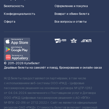
Безопасность
Оформление и покупка
Конфиденциальность
Возврат и обмен билета
Оферта
Все вопросы и ответы
©
2011–2026
Купибилет
Дешёвые билеты на самолёт и поезд, бронирование и онлайн-заказ
Ж/Д билеты предоставляются партнёрами, в том числе
с использованием веб-системы ООО «РЖД – Цифровые
пассажирские решения» на основании договора № ЦПР-1282
от 04.04.2024 заключенного с Поставщиком услуг и Договора
ООО «РЖД-Цифровые пассажирские решения» c АО «ФПК»
№ ФПК-22-316 от 27.12.2022 г. Сайт не является официальным
ресурсом ОАО «РЖД». Стоимость билетов включает сервисный