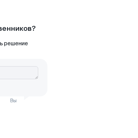
твенников?
ть решение
Вы