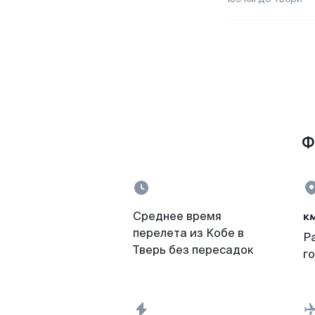
Ф
к
Среднее время
перелета из Кобе в
Р
Тверь без пересадок
г