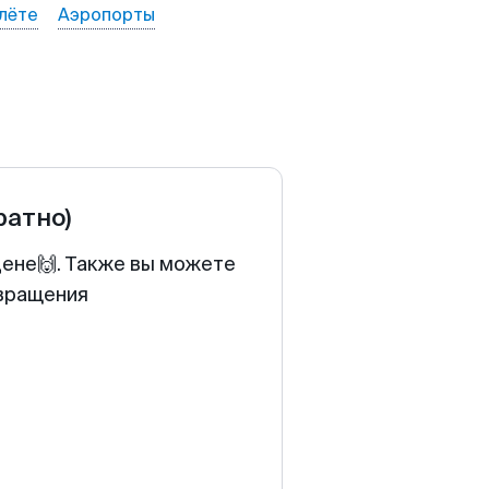
лёте
Аэропорты
ратно)
цене🙌. Также вы можете
звращения