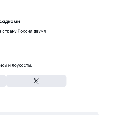
есадками
в страну Россия двумя
йсы и лоукосты.