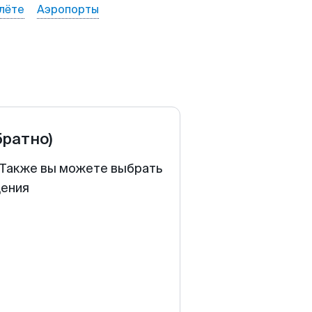
лёте
Аэропорты
братно)
. Также вы можете выбрать
щения