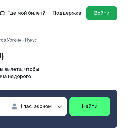
Где мой билет?
Поддержка
Войти
ов Ургенч - Нукус
)
ы вылета, чтобы
нча недорого.
Найти