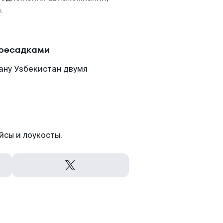
.
ересадками
ану Узбекистан двумя
йсы и лоукосты.