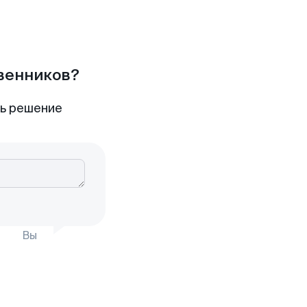
твенников?
ть решение
Вы