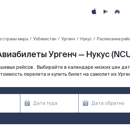
е страны мира
Узбекистан
Ургенч
Нукус
Расписание рейс
Авиабилеты Ургенч — Нукус (NCU
шевых рейсов . Выбирайте в календаре низких цен дат
тоимость перелета и купить билет на самолет из Урге