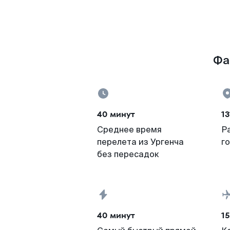
Фа
40 минут
13
Среднее время
Р
перелета из Ургенча
г
без пересадок
40 минут
15