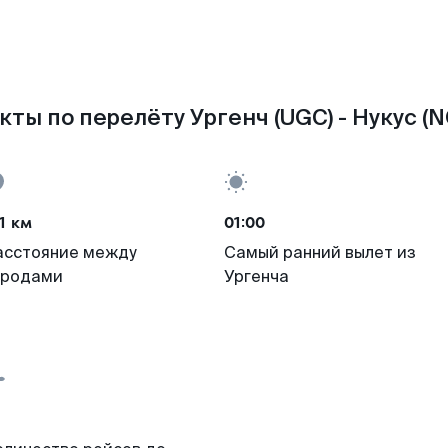
кты по перелёту Ургенч (UGC) - Нукус (N
1 км
01:00
асстояние между
Самый ранний вылет из
ородами
Ургенча