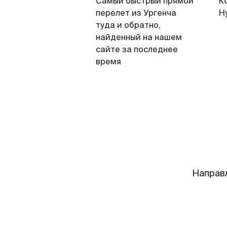
Самый быстрый прямой
К
перелет из Ургенча
Н
туда и обратно,
найденный на нашем
сайте за последнее
время
Направ