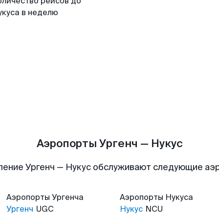
оличество рейсов до
укуса в неделю
Аэропорты Ургенч — Нукус
ление Ургенч — Нукус обслуживают следующие аэ
Аэропорты
Ургенча
Аэропорты
Нукуса
Ургенч
UGC
Нукус
NCU