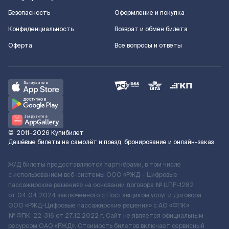
Безопасность
Оформление и покупка
Конфиденциальность
Возврат и обмен билета
Оферта
Все вопросы и ответы
©
2011–2026
Купибилет
Дешёвые билеты на самолёт и поезд, бронирование и онлайн-заказ
Ж/Д билеты предоставляются партнёрами, в том числе
с использованием веб-системы ООО «РЖД – Цифровые
пассажирские решения» на основании договора № ЦПР-1282
от 04.04.2024 заключенного с Поставщиком услуг и Договора
ООО «РЖД-Цифровые пассажирские решения» c АО «ФПК»
№ ФПК-22-316 от 27.12.2022 г. Сайт не является официальным
ресурсом ОАО «РЖД». Стоимость билетов включает сервисный