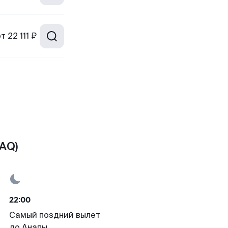
от
22 111 ₽
AQ)
22:00
Самый поздний вылет
до Анапы