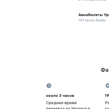
Авиабилеты
Ур
144
км до
Анапы
Фа
около 3 часов
19
Среднее время
Р
перелета из Ургенча в
г