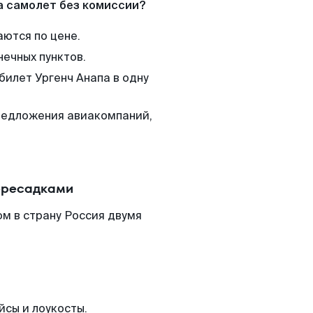
а самолет без комиссии?
аются по цене.
нечных пунктов.
билет Ургенч Анапа в одну
редложения авиакомпаний,
пересадками
ом в страну Россия двумя
йсы и лоукосты.