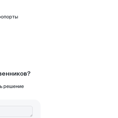
ропорты
твенников?
ть решение