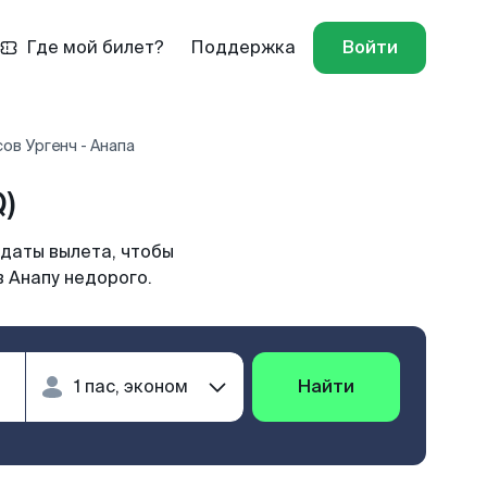
Где мой билет?
Поддержка
Войти
ов Ургенч - Анапа
)
 даты вылета, чтобы
в Анапу недорого.
Найти