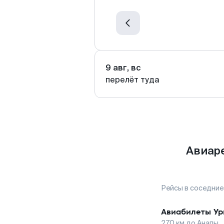
9 авг, вс
перелёт туда
Авиаре
Рейсы в соседние
Авиабилеты
Ур
270
км до
Анапы