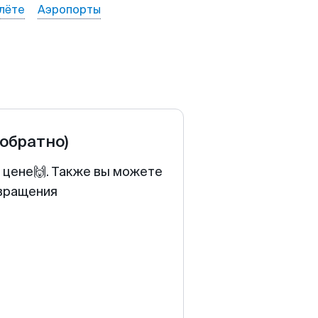
лёте
Аэропорты
 обратно)
й цене🙌. Также вы можете
звращения