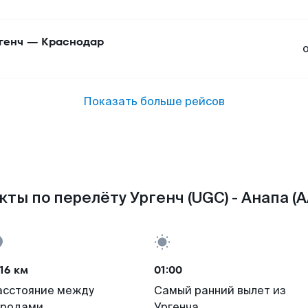
генч
—
Краснодар
Показать больше рейсов
кты по перелёту Ургенч (UGC) - Анапа (A
16 км
01:00
асстояние между
Самый ранний вылет из
ородами
Ургенча