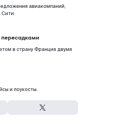
редложения авиакомпаний,
 Сити.
с пересадками
етом в страну Франция двумя
йсы и лоукосты.