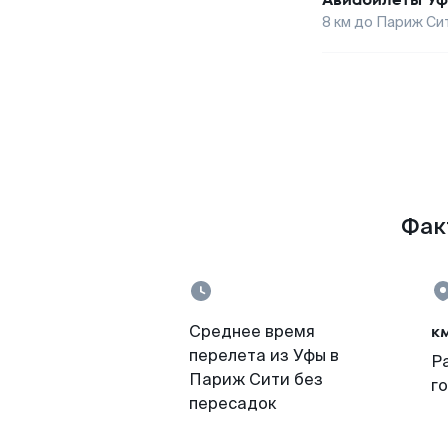
8
км до
Париж Си
Факт
к
Среднее время
перелета из Уфы в
Р
Париж Сити без
г
пересадок