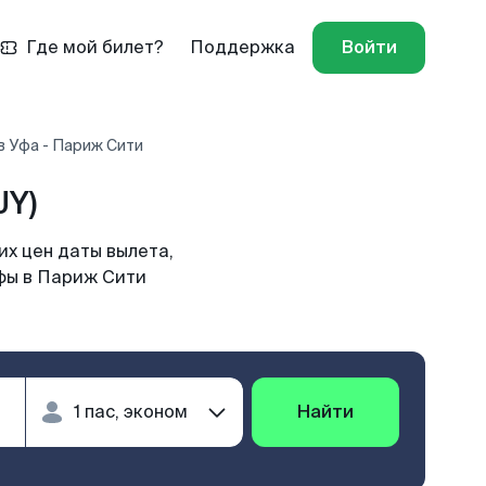
Где мой билет?
Поддержка
Войти
в Уфа - Париж Сити
JY)
х цен даты вылета,
Уфы в Париж Сити
Найти