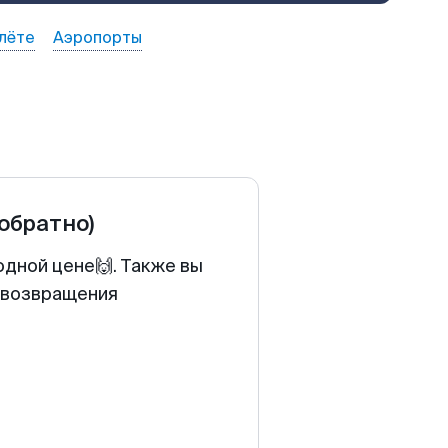
лёте
Аэропорты
 обратно)
одной цене🙌. Также вы
у возвращения