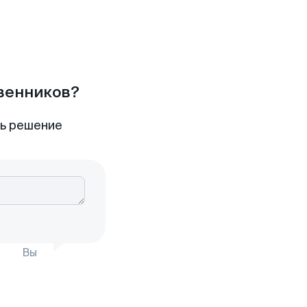
твенников?
ть решение
Вы