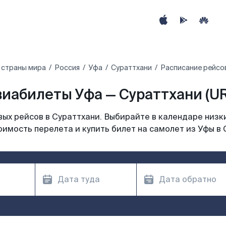
 страны мира
Россия
Уфа
Сураттхани
Расписание рейсов
иабилеты Уфа — Сураттхани (U
ых рейсов в Сураттхани. Выбирайте в календаре низки
оимость перелета и купить билет на самолет из Уфы в 