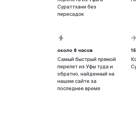
Сураттхани без
пересадок
около 8 часов
15
Самый быстрый прямой
К
перелет из Уфы туда и
С
обратно, найденный на
нашем сайте за
последнее время