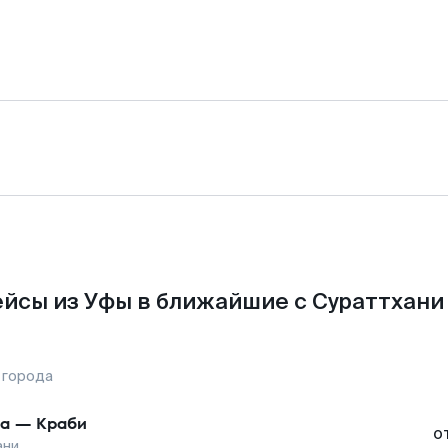
йсы из Уфы в ближайшие с Сураттхани
 города
а
—
Краби
о
ани