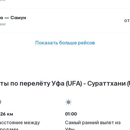
а
—
Самуи
от
ани
Показать больше рейсов
ты по перелёту Уфа (UFA) - Сураттхани (
326 км
01:00
асстояние между
Самый ранний вылет из
ородами
Уфы