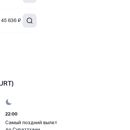
45 636 ₽
URT)
22:00
Самый поздний вылет
до Сураттхани