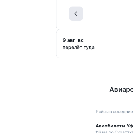
9 авг, вс
перелёт туда
Авиаре
Рейсы в соседние
Авиабилеты
Уф
116
км до
Сураттх