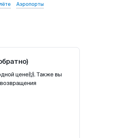
лёте
Аэропорты
 обратно)
одной цене🙌. Также вы
у возвращения