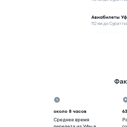
Авиабилеты
Уф
112
км до
Сураттх
Фак
около 8 часов
6
Среднее время
Р
перелета из Уфы в
г