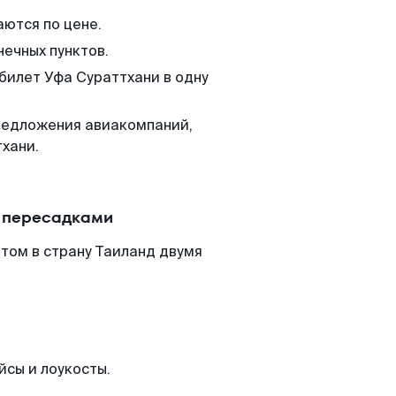
аются по цене.
нечных пунктов.
 билет Уфа Сураттхани в одну
редложения авиакомпаний,
хани.
с пересадками
том в страну Таиланд двумя
йсы и лоукосты.