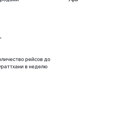
оличество рейсов до
ураттхани в неделю