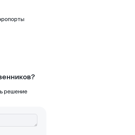
эропорты
твенников?
ть решение