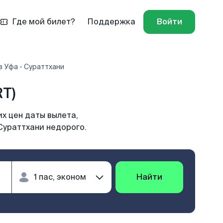
Где мой билет?
Поддержка
Войти
 Уфа - Сураттхани
RT)
х цен даты вылета,
Сураттхани недорого.
Найти