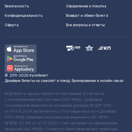
Безопасность
Оформление и покупка
Конфиденциальность
Возврат и обмен билета
Оферта
Все вопросы и ответы
©
2011–2026
Купибилет
Дешёвые билеты на самолёт и поезд, бронирование и онлайн-заказ
Ж/Д билеты предоставляются партнёрами, в том числе
с использованием веб-системы ООО «РЖД – Цифровые
пассажирские решения» на основании договора № ЦПР-1282
от 04.04.2024 заключенного с Поставщиком услуг и Договора
ООО «РЖД-Цифровые пассажирские решения» c АО «ФПК»
№ ФПК-22-316 от 27.12.2022 г. Сайт не является официальным
ресурсом ОАО «РЖД». Стоимость билетов включает сервисный