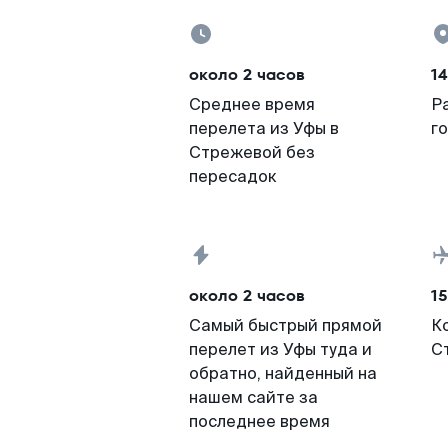
около 2 часов
14
Среднее время
Р
перелета из Уфы в
г
Стрежевой без
пересадок
около 2 часов
15
Самый быстрый прямой
К
перелет из Уфы туда и
С
обратно, найденный на
нашем сайте за
последнее время