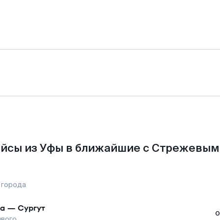
йсы из Уфы в ближайшие с Стрежевым
 города
а
—
Сургут
о
вого