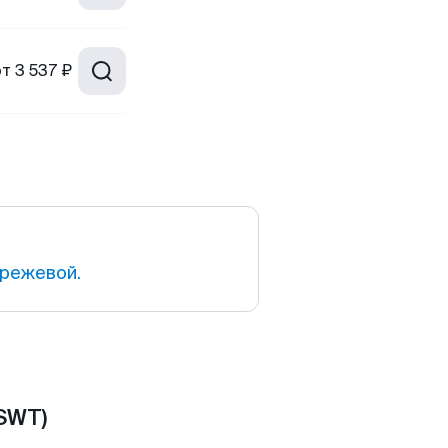
от
3 537 ₽
режевой.
SWT)