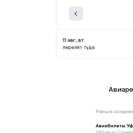
11 авг, вт
перелёт туда
Авиаре
Рейсы в соседние
Авиабилеты
Уф
240
км до
Стреже