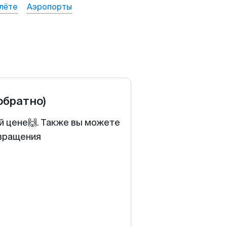
лёте
Аэропорты
обратно)
й цене🙌. Также вы можете
звращения