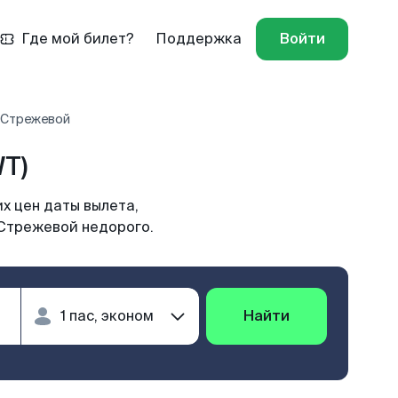
Где мой билет?
Поддержка
Войти
- Стрежевой
T)
х цен даты вылета,
 Стрежевой недорого.
Найти