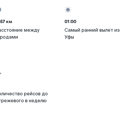
57 км
01:00
асстояние между
Самый ранний вылет из
ородами
Уфы
оличество рейсов до
трежевого в неделю