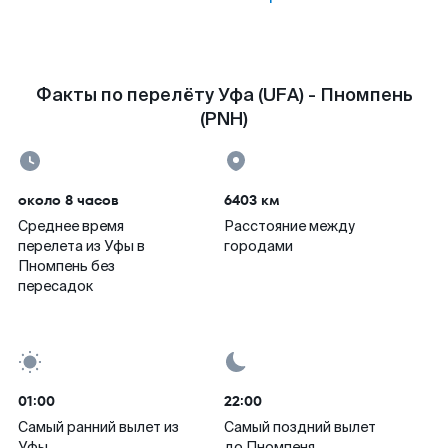
Факты по перелёту Уфа (UFA) - Пномпень
(PNH)
около 8 часов
6403 км
Среднее время
Расстояние между
перелета из Уфы в
городами
Пномпень без
пересадок
01:00
22:00
Самый ранний вылет из
Самый поздний вылет
Уфы
до Пномпеня