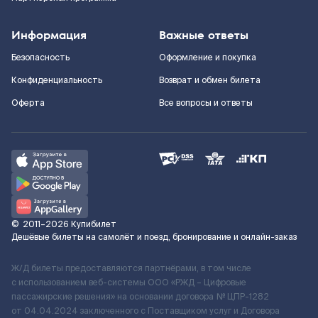
Информация
Важные ответы
Безопасность
Оформление и покупка
Конфиденциальность
Возврат и обмен билета
Оферта
Все вопросы и ответы
©
2011–2026
Купибилет
Дешёвые билеты на самолёт и поезд, бронирование и онлайн-заказ
Ж/Д билеты предоставляются партнёрами, в том числе
с использованием веб-системы ООО «РЖД – Цифровые
пассажирские решения» на основании договора № ЦПР-1282
от 04.04.2024 заключенного с Поставщиком услуг и Договора