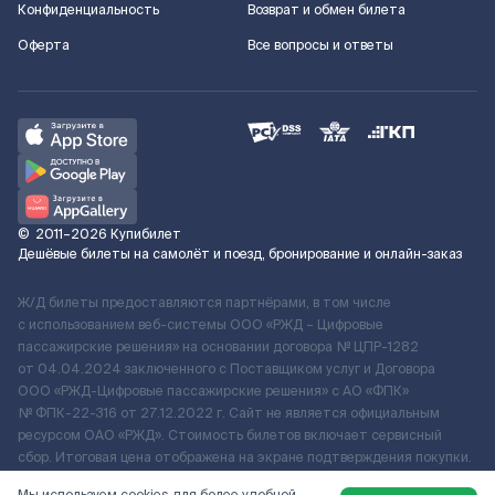
Конфиденциальность
Возврат и обмен билета
Оферта
Все вопросы и ответы
©
2011–2026
Купибилет
Дешёвые билеты на самолёт и поезд, бронирование и онлайн-заказ
Ж/Д билеты предоставляются партнёрами, в том числе
с использованием веб-системы ООО «РЖД – Цифровые
пассажирские решения» на основании договора № ЦПР-1282
от 04.04.2024 заключенного с Поставщиком услуг и Договора
ООО «РЖД-Цифровые пассажирские решения» c АО «ФПК»
№ ФПК-22-316 от 27.12.2022 г. Сайт не является официальным
ресурсом ОАО «РЖД». Стоимость билетов включает сервисный
сбор. Итоговая цена отображена на экране подтверждения покупки.
По вопросам рассмотрения обращений, жалоб, претензий граждан