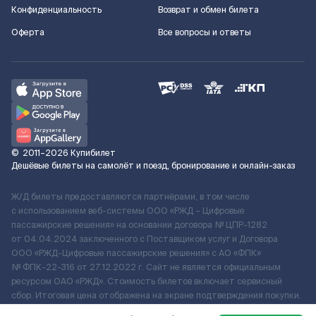
Конфиденциальность
Возврат и обмен билета
Оферта
Все вопросы и ответы
©
2011–2026
Купибилет
Дешёвые билеты на самолёт и поезд, бронирование и онлайн-заказ
Ж/Д билеты предоставляются партнёрами, в том числе
с использованием веб-системы ООО «РЖД – Цифровые
пассажирские решения» на основании договора № ЦПР-1282
от 04.04.2024 заключенного с Поставщиком услуг и Договора
ООО «РЖД-Цифровые пассажирские решения» c АО «ФПК»
№ ФПК-22-316 от 27.12.2022 г. Сайт не является официальным
ресурсом ОАО «РЖД». Стоимость билетов включает сервисный
сбор. Итоговая цена отображена на экране подтверждения покупки.
По вопросам рассмотрения обращений, жалоб, претензий граждан