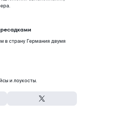
ера.
пересадками
м в страну Германия двумя
йсы и лоукосты.