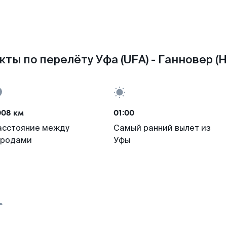
кты по перелёту Уфа (UFA) - Ганновер (H
008 км
01:00
асстояние между
Самый ранний вылет из
ородами
Уфы