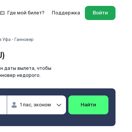
Где мой билет?
Поддержка
Войти
 Уфа - Ганновер
)
н даты вылета, чтобы
нновер недорого.
Найти