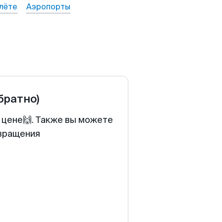
лёте
Аэропорты
обратно)
 цене🙌. Также вы можете
звращения