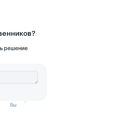
твенников?
ть решение
Вы