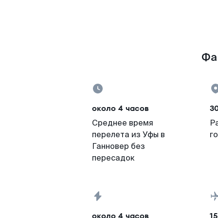
Фа
около 4 часов
3
Среднее время
Р
перелета из Уфы в
г
Ганновер без
пересадок
около 4 часов
15