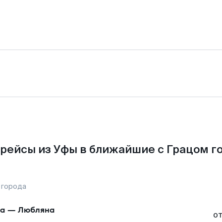
рейсы из Уфы в ближайшие с Грацом г
 города
а
—
Любляна
о