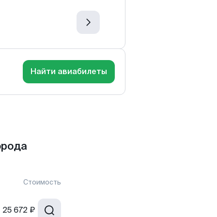
Найти авиабилеты
орода
Стоимость
т
25 672 ₽