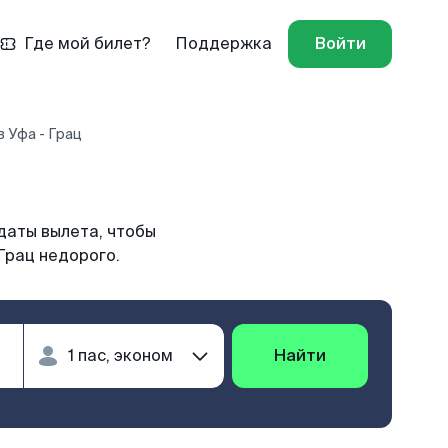
Где мой билет?
Поддержка
Войти
 Уфа - Грац
даты вылета, чтобы
Грац недорого.
Найти