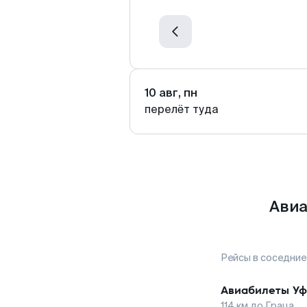
10 авг, пн
перелёт туда
Авиа
Рейсы в соседние
Авиабилеты
Уф
114
км до
Граца