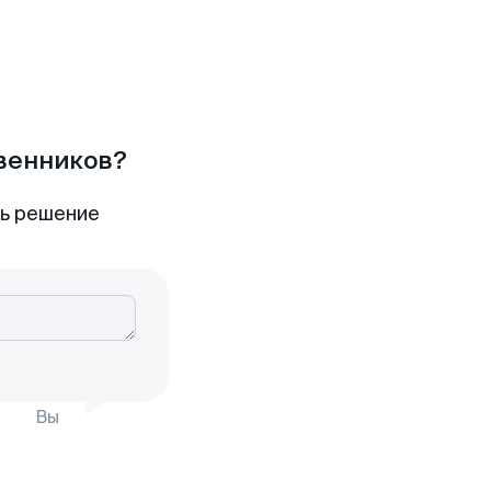
твенников?
ть решение
Вы