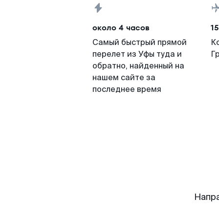
около 4 часов
15
Самый быстрый прямой
К
перелет из Уфы туда и
Г
обратно, найденный на
нашем сайте за
последнее время
Напра