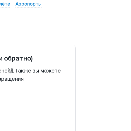
лёте
Аэропорты
и обратно)
ене🙌. Также вы можете
звращения