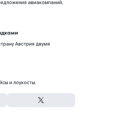
редложения авиакомпаний,
адками
страну Австрия двумя
йсы и лоукосты.