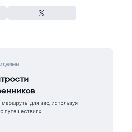
 идеями
итрости
венников
 маршруты для вас, используя
 о путешествиях