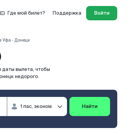
Где мой билет?
Поддержка
Войти
 Уфа - Донецк
)
 даты вылета, чтобы
онецк недорого.
Найти