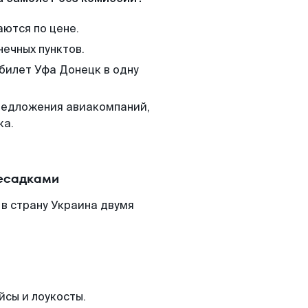
аются по цене.
нечных пунктов.
 билет Уфа Донецк в одну
редложения авиакомпаний,
ка.
ресадками
в страну Украина двумя
йсы и лоукосты.