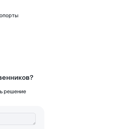
ропорты
твенников?
ть решение