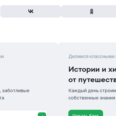
ом
Делимся классными
Истории и х
от путешест
, заботливые
Каждый день строим
та
собственные знания
Читать блог