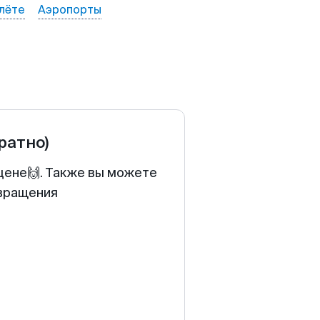
лёте
Аэропорты
братно)
 цене🙌. Также вы можете
звращения