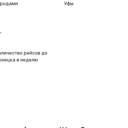
ородами
Уфы
оличество рейсов до
онецка в неделю