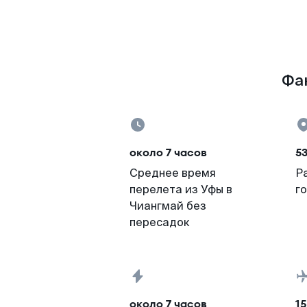
Фак
около 7 часов
5
Среднее время
Р
перелета из Уфы в
г
Чиангмай без
пересадок
около 7 часов
15