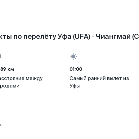
ты по перелёту Уфа (UFA) - Чиангмай (
389 км
01:00
асстояние между
Самый ранний вылет из
ородами
Уфы