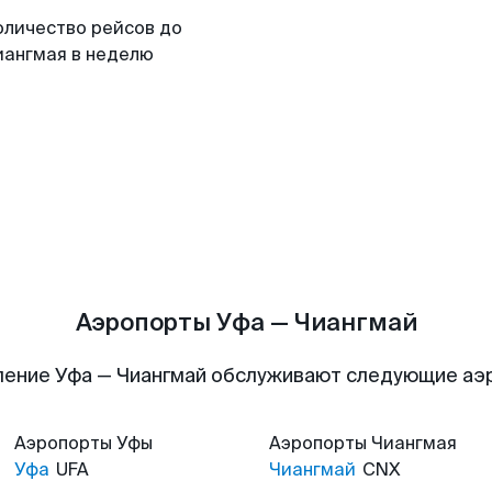
оличество рейсов до
иангмая в неделю
Аэропорты Уфа — Чиангмай
ление Уфа — Чиангмай обслуживают следующие аэ
Аэропорты
Уфы
Аэропорты
Чиангмая
Уфа
UFA
Чиангмай
CNX