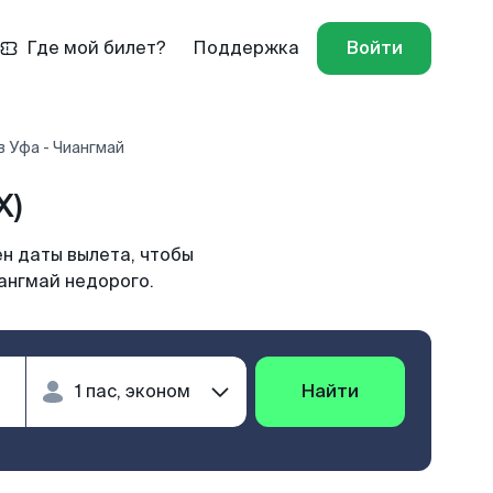
Где мой билет?
Поддержка
Войти
 Уфа - Чиангмай
X)
н даты вылета, чтобы
ангмай недорого.
Найти