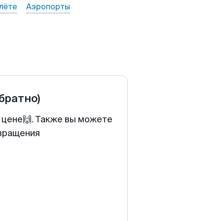
лёте
Аэропорты
обратно)
 цене🙌. Также вы можете
звращения