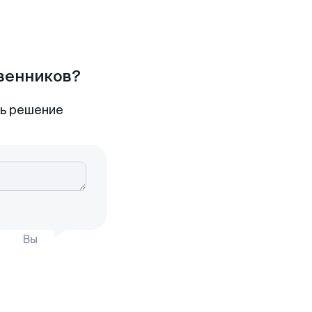
твенников?
ть решение
Вы