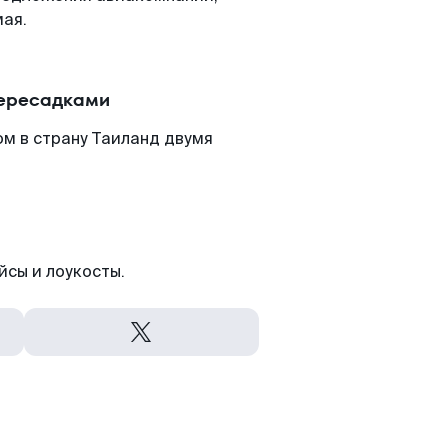
мая.
пересадками
м в страну Таиланд двумя
йсы и лоукосты.