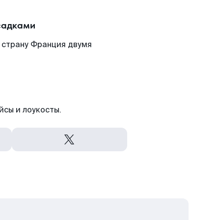
садками
 страну Франция двумя
йсы и лоукосты.