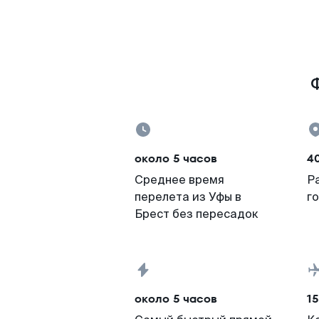
Ф
около 5 часов
4
Среднее время
Р
перелета из Уфы в
г
Брест без пересадок
около 5 часов
15