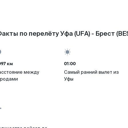
акты по перелёту Уфа (UFA) - Брест (BE
097 км
01:00
асстояние между
Самый ранний вылет из
ородами
Уфы