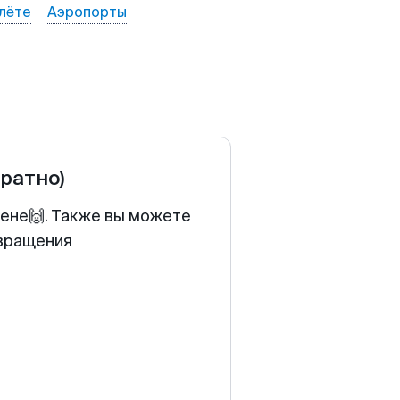
лёте
Аэропорты
братно)
цене🙌. Также вы можете
звращения