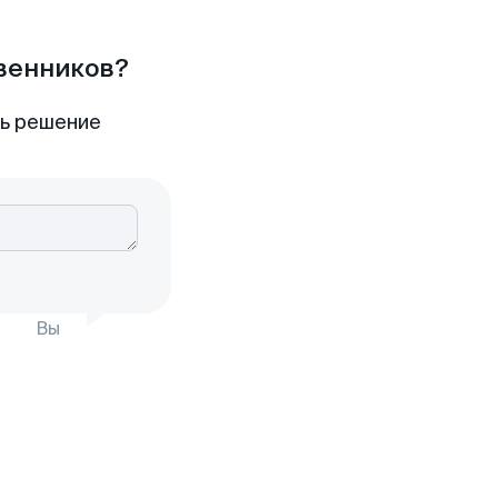
твенников?
ть решение
Вы