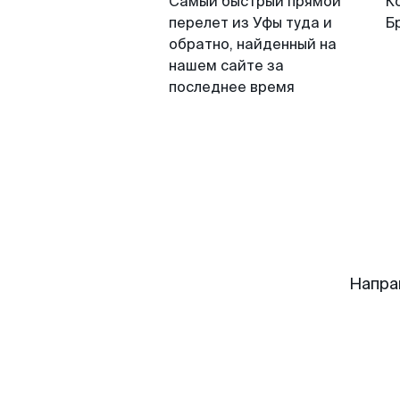
Самый быстрый прямой
К
перелет из Уфы туда и
Б
обратно, найденный на
нашем сайте за
последнее время
Напра