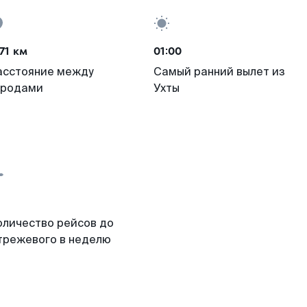
71 км
01:00
асстояние между
Самый ранний вылет из
ородами
Ухты
оличество рейсов до
трежевого в неделю