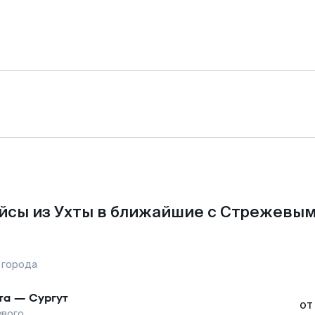
йсы из Ухты в ближайшие с Стрежевым
 города
та
—
Сургут
от
вого