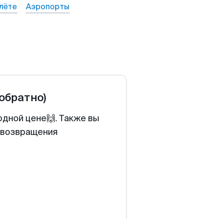
лёте
Аэропорты
 обратно)
одной цене🙌. Также вы
у возвращения