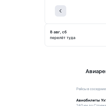
8 авг, сб
перелёт туда
Авиаре
Рейсы в соседние
Авиабилеты
Ух
240
км до
Стреже