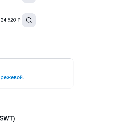
24 520 ₽
трежевой.
(SWT)