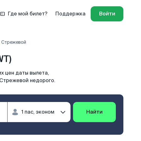
Где мой билет?
Поддержка
Войти
- Стрежевой
WT)
х цен даты вылета,
 Стрежевой недорого.
Найти