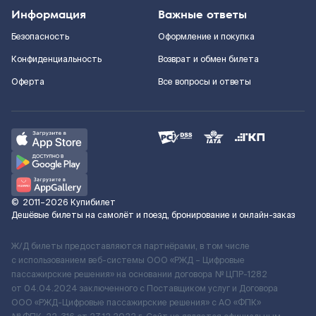
Информация
Важные ответы
Безопасность
Оформление и покупка
Конфиденциальность
Возврат и обмен билета
Оферта
Все вопросы и ответы
©
2011–2026
Купибилет
Дешёвые билеты на самолёт и поезд, бронирование и онлайн-заказ
Ж/Д билеты предоставляются партнёрами, в том числе
с использованием веб-системы ООО «РЖД – Цифровые
пассажирские решения» на основании договора № ЦПР-1282
от 04.04.2024 заключенного с Поставщиком услуг и Договора
ООО «РЖД-Цифровые пассажирские решения» c АО «ФПК»