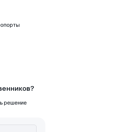
ропорты
твенников?
ть решение