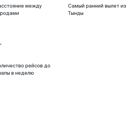
асстояние между
Самый ранний вылет из
ородами
Тынды
оличество рейсов до
напы в неделю