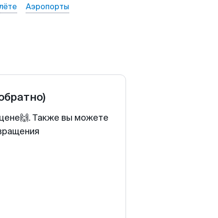
лёте
Аэропорты
 обратно)
 цене🙌. Также вы можете
звращения