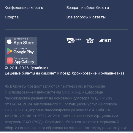
Конфиденциальность
Возврат и обмен билета
Оферта
Все вопросы и ответы
©
2011–2026
Купибилет
Дешёвые билеты на самолёт и поезд, бронирование и онлайн-заказ
Ж/Д билеты предоставляются партнёрами, в том числе
с использованием веб-системы ООО «РЖД – Цифровые
пассажирские решения» на основании договора № ЦПР-1282
от 04.04.2024 заключенного с Поставщиком услуг и Договора
ООО «РЖД-Цифровые пассажирские решения» c АО «ФПК»
№ ФПК-22-316 от 27.12.2022 г. Сайт не является официальным
ресурсом ОАО «РЖД». Стоимость билетов включает сервисный
сбор. Итоговая цена отображена на экране подтверждения покупки.